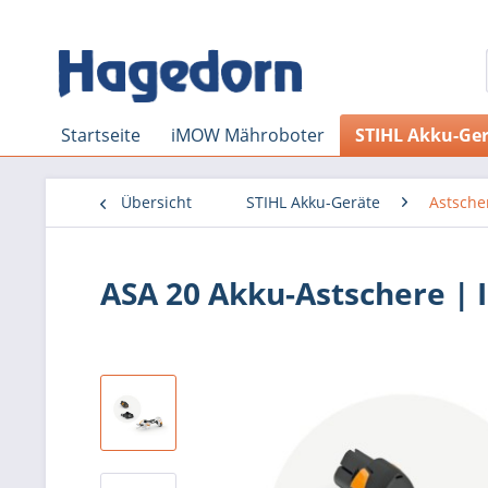
Startseite
iMOW Mähroboter
STIHL Akku-Ge
Übersicht
STIHL Akku-Geräte
Astsche
ASA 20 Akku-Astschere | I